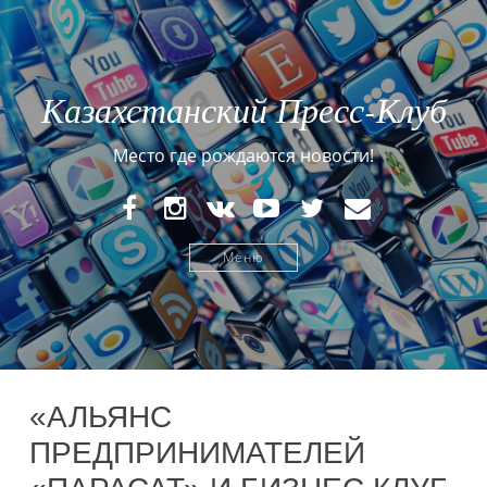
Казахстанский Пресс-Клуб
Место где рождаются новости!
FaceBook
Instagram
VK
YouTube
Twitter
E-
mail
Меню
«АЛЬЯНС
ПРЕДПРИНИМАТЕЛЕЙ