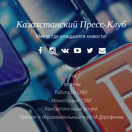
Казахстанский Пресс-Клуб
Место где рождаются новости!
FaceBook
Instagram
VK
YouTube
Twitter
E-
mail
Главная
О Нас
Проекты
Работа со СМИ
Мониторинг СМИ
Консалтинговые услуги
Премия и образовательный курс М.Дорофеева