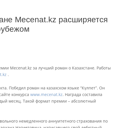
тане Mecenat.kz расширяется
 рубежом
мии Mecenat.kz за лучший роман о Казахстане. Работы
.kz
.
кта. Победил роман на казахском языке “Күлпет”. Он
сайте конкурса
www.mecenat.kz
. Награда составила
дый месяц. Такой формат премии – абсолютный
вольного немедленного аннуитетного страхования по
Шархана Нагметовича, написавшего свой дебютный