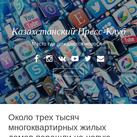
Казахстанский Пресс-Клуб
Место где рождаются новости!
FaceBook
Instagram
VK
YouTube
Twitter
E-
mail
Меню
Около трех тысяч
многоквартирных жилых