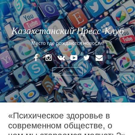
Казахстанский Пресс-Клуб
Место где рождаются новости!
FaceBook
Instagram
VK
YouTube
Twitter
E-
mail
Меню
«Психическое здоровье в
современном обществе, о