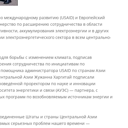
 по международному развитию (USAID) и Европейский
тнерство по расширению сотрудничества в области
ивности, аккумулирования электроэнергии и в других
ии электроэнергетического сектора в всем центрально-
юдля борьбы с изменением климата, подписав
ения сотрудничества по инициативам по
ь помощника администратора USAID по странам Азии
ентральной Азии Жужанна Харгитай подписали
оведённой проректором по науке и инновации
ситета энергетики и связи (АУЭС) — партнера, с
ных программ по возобновляемым источникам энергии и
 «Соединенные Штаты и страны Центральной Азии
самых серьезных проблем нашего времени —