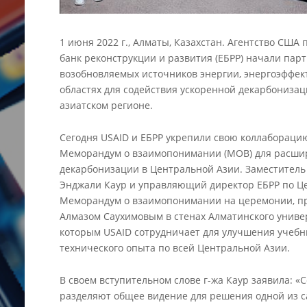
1 июня 2022 г., Алматы, Казахстан. Агентство США
банк реконструкции и развития (ЕБРР) начали пар
возобновляемых источников энергии, энергоэффект
областях для содействия ускоренной декарбонизац
азиатском регионе.
Сегодня USAID и ЕБРР укрепили свою коллабораци
Меморандум о взаимопонимании (МОВ) для расшир
декарбонизации в Центральной Азии. Заместител
Энджали Каур и управляющий директор ЕБРР по Ц
Меморандум о взаимопонимании на церемонии, пр
Алмазом Саухимовым в стенах Алматинского универ
которым USAID сотрудничает для улучшения учеб
технического опыта по всей Центральной Азии.
В своем вступительном слове г-жа Каур заявила:
разделяют общее видение для решения одной из 