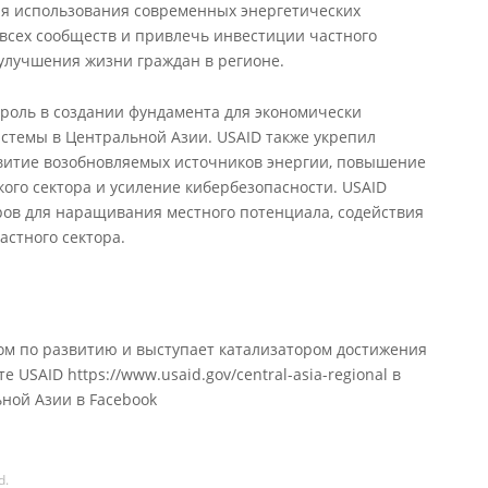
я использования современных энергетических
я всех сообществ и привлечь инвестиции частного
 улучшения жизни граждан в регионе.
 роль в создании фундамента для экономически
стемы в Центральной Азии. USAID также укрепил
витие возобновляемых источников энергии, повышение
ого сектора и усиление кибербезопасности. USAID
ров для наращивания местного потенциала, содействия
стного сектора.
ом по развитию и выступает катализатором достижения
USAID https://www.usaid.gov/central-asia-regional в
ной Азии в Facebook
d.