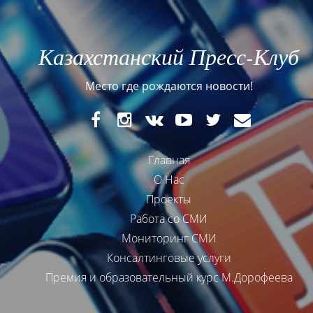
Казахстанский Пресс-Клуб
Место где рождаются новости!
FaceBook
Instagram
VK
YouTube
Twitter
E-
mail
Главная
О Нас
Проекты
Работа со СМИ
Мониторинг СМИ
Консалтинговые услуги
Премия и образовательный курс М.Дорофеева