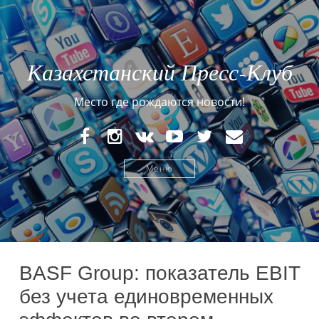
Казахстанский Пресс-Клуб
Место где рождаются новости!
FaceBook
Instagram
VK
YouTube
Twitter
E-
mail
Меню
BASF Group: показатель EBIT
без учета единовременных