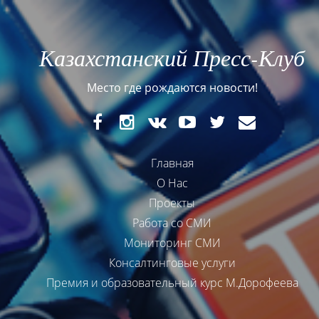
Казахстанский Пресс-Клуб
Место где рождаются новости!
FaceBook
Instagram
VK
YouTube
Twitter
E-
mail
Главная
О Нас
Проекты
Работа со СМИ
Мониторинг СМИ
Консалтинговые услуги
Премия и образовательный курс М.Дорофеева