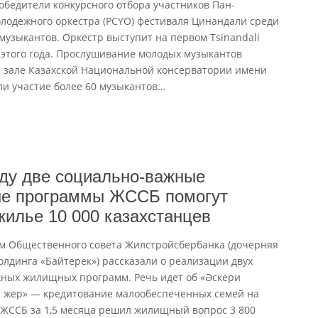
бедители конкурсного отбора участников Пан-
олодежного оркестра (PCYO) фестиваля Цинандали среди
 музыкантов. Оркестр выступит на первом Тsinandali
е этого года. Прослушивание молодых музыкантов
ом зале Казахской Национальной консерватории имени
ли участие более 60 музыкантов
…
оду две социально-важные
е программы ЖССБ помогут
жилье 10 000 казахстанцев
м Общественного совета Жилстройсбербанка (дочерняя
олдинга «Байтерек») рассказали о реализации двух
ных жилищных программ. Речь идет об «Әскери
 жер» — кредитование малообеспеченных семей на
ЖССБ за 1,5 месяца решил жилищный вопрос 3 800