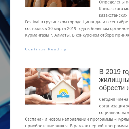
Определены по
Кавказского м
казахстанских
Festival в грузинском городе Цинандали в сентябр
состоялось 30 марта 2019 года в Большом органн
Курмангазы г. Алматы. В конкурсном отборе приня
Continue Reading
В 2019 г
жилищны
обрести 
Сегодня члена
организация х
социально-важ
баспана» и новом направлении программы «Нұрлы
приобретение жилья. В рамках первой программы 