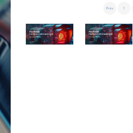
Пагинация
Prev
1
записей