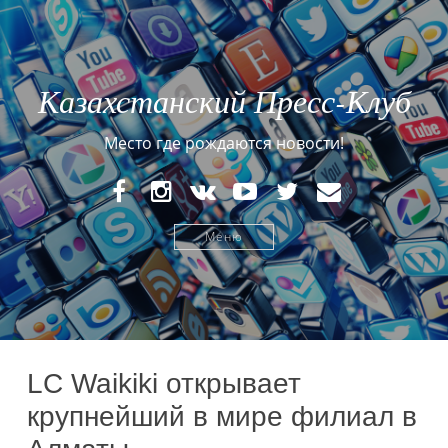
Казахстанский Пресс-Клуб
Место где рождаются новости!
FaceBook
Instagram
VK
YouTube
Twitter
E-
mail
Меню
LC Waikiki открывает
крупнейший в мире филиал в