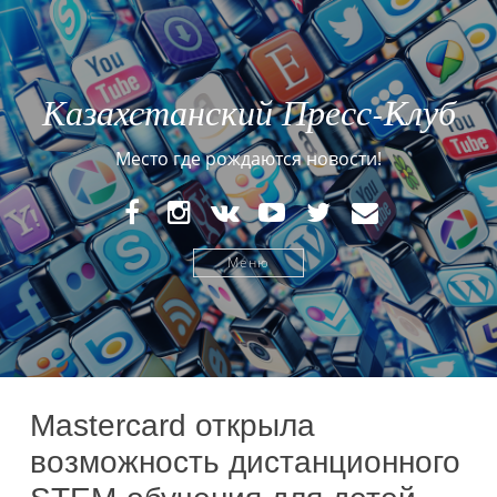
Казахстанский Пресс-Клуб
Место где рождаются новости!
FaceBook
Instagram
VK
YouTube
Twitter
E-
mail
Меню
Mastercard открыла
возможность дистанционного