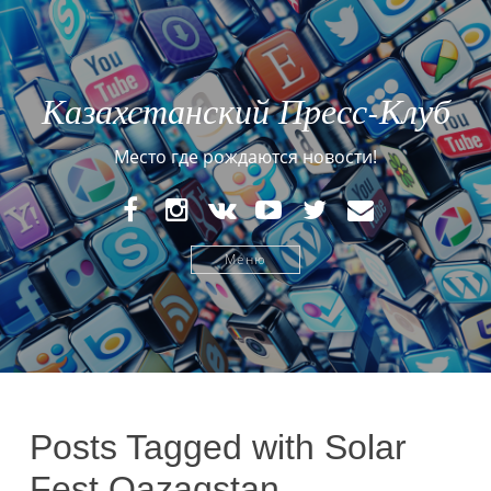
Казахстанский Пресс-Клуб
Место где рождаются новости!
FaceBook
Instagram
VK
YouTube
Twitter
E-
mail
Меню
Posts Tagged with Solar
Fest Qazaqstan