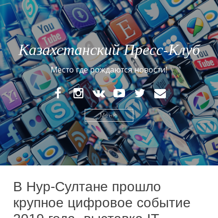
Казахстанский Пресс-Клуб
Место где рождаются новости!
FaceBook
Instagram
VK
YouTube
Twitter
E-
mail
Меню
В Нур-Султане прошло
крупное цифровое событие