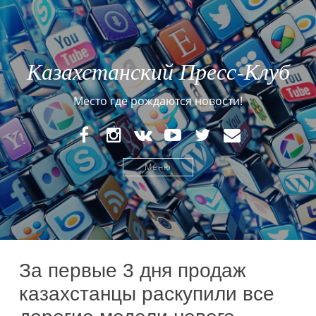
Казахстанский Пресс-Клуб
Место где рождаются новости!
FaceBook
Instagram
VK
YouTube
Twitter
E-
mail
Меню
За первые 3 дня продаж
казахстанцы раскупили все