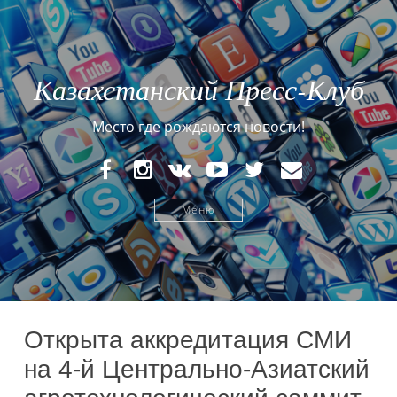
Казахстанский Пресс-Клуб
Место где рождаются новости!
FaceBook
Instagram
VK
YouTube
Twitter
E-
mail
Меню
Открыта аккредитация СМИ
на 4-й Центрально-Азиатский